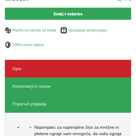
ŽIVKO POMETA - OUTLET
Dodaj v košarico
Plačilo na obroke ali kredit
Vprašanje strokovnjaku
100% varen nakup
Opis
Komentarji in ocene
Priporoči prijatelju
Napenjalec za napenjalne žice za mrežne in
pletene ograje vam omogoča, da vaša ograja