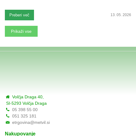
Preberi več
13. 05. 2026
Prikaži vse
Volčja Draga 40,
SI-5293 Volčja Draga
05 398 55 00
051 325 181
etrgovina@metvil.si
Nakupovanje