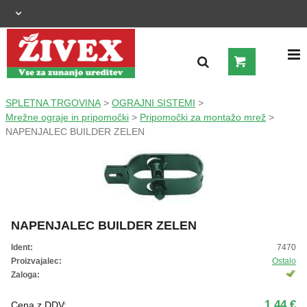
OGRAJNI SISTEMI
SPLETNA TRGOVINA
>
OGRAJNI SISTEMI
>
Mrežne ograje in pripomočki
>
Pripomočki za montažo mrež
>
NAPENJALEC BUILDER ZELEN
ZUNANJA UREDITEV
KMETIJSTVO
OGREVANJE IN HLAJENJE
NAPENJALEC BUILDER ZELEN
GRADNJA
Ident:
7470
Proizvajalec:
Ostalo
Zaloga:
ŠIROKA POTROŠNJA
1,44 €
Cena z DDV: