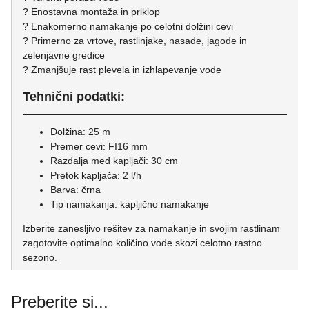
? Enostavna montaža in priklop
? Enakomerno namakanje po celotni dolžini cevi
? Primerno za vrtove, rastlinjake, nasade, jagode in
zelenjavne gredice
? Zmanjšuje rast plevela in izhlapevanje vode
Tehnični podatki:
Dolžina: 25 m
Premer cevi: FI16 mm
Razdalja med kapljači: 30 cm
Pretok kapljača: 2 l/h
Barva: črna
Tip namakanja: kapljično namakanje
Izberite zanesljivo rešitev za namakanje in svojim rastlinam
zagotovite optimalno količino vode skozi celotno rastno
sezono.
Preberite si...