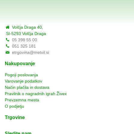
Volčja Draga 40,
SI-5293 Volčja Draga
05 398 55 00
051 325 181
etrgovina@metvil.si
Nakupovanje
Pogoji poslovanja
Varovanje podatkov
Način plačila in dostava
Pravilnik o nagradnih igrah Živex
Prevzemna mesta
O podjetju
Trgovine
Sledite nam