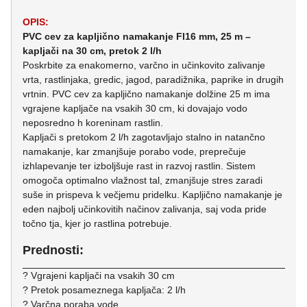
OPIS:
PVC cev za kapljično namakanje FI16 mm, 25 m –
kapljači na 30 cm, pretok 2 l/h
Poskrbite za enakomerno, varčno in učinkovito zalivanje
vrta, rastlinjaka, gredic, jagod, paradižnika, paprike in drugih
vrtnin. PVC cev za kapljično namakanje dolžine 25 m ima
vgrajene kapljače na vsakih 30 cm, ki dovajajo vodo
neposredno h koreninam rastlin.
Kapljači s pretokom 2 l/h zagotavljajo stalno in natančno
namakanje, kar zmanjšuje porabo vode, preprečuje
izhlapevanje ter izboljšuje rast in razvoj rastlin. Sistem
omogoča optimalno vlažnost tal, zmanjšuje stres zaradi
suše in prispeva k večjemu pridelku. Kapljično namakanje je
eden najbolj učinkovitih načinov zalivanja, saj voda pride
točno tja, kjer jo rastlina potrebuje.
Prednosti:
? Vgrajeni kapljači na vsakih 30 cm
? Pretok posameznega kapljača: 2 l/h
? Varčna poraba vode