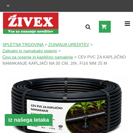
OGRAJNI SISTEMI
SPLETNA TRGOVINA
>
ZUNANJA UREDITEV
>
Zalivalni in namakalni sistemi
>
Cevi za rosenje in kapljično namaknje
> CEV PVC ZA KAPLJIČNO
ZUNANJA UREDITEV
NAMAKANJE KAPLJAČI NA 30 CM, 2l/h, FI16 MM 25 M
KMETIJSTVO
OGREVANJE IN HLAJENJE
GRADNJA
Iz našega letaka
ŠIROKA POTROŠNJA