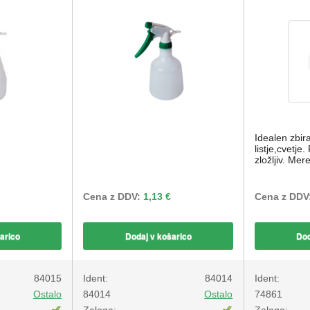
Idealen zbira
listje,cvetje
zložljiv. Me
Cena z DDV:
1,13 €
Cena z DDV
arico
Dodaj v košarico
Dod
84015
Ident:
84014
Ident:
Ostalo
84014
Ostalo
74861