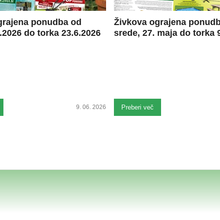
grajena ponudba od
Živkova ograjena ponud
.2026 do torka 23.6.2026
srede, 27. maja do torka 9
9. 06. 2026
Preberi več