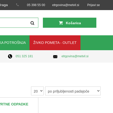
 draga
05 398 55 00
etrgovina@metvil.si
Prijavi se
Košarica
KA POTROŠNJA
ŽIVKO POMETA - OUTLET
etrgovina@metvil.si
051 325 181
VRTNE ODPADKE