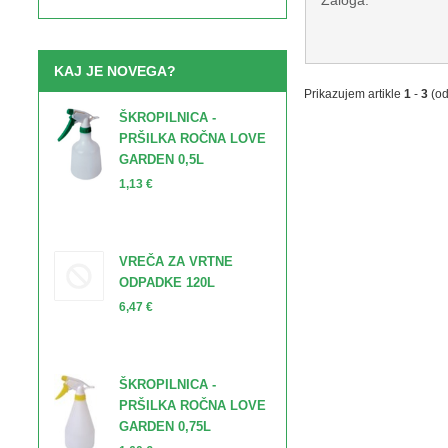
Zaloga:
KAJ JE NOVEGA?
Prikazujem artikle
1
-
3
(o
ŠKROPILNICA -
PRŠILKA ROČNA LOVE
GARDEN 0,5L
1,13 €
VREČA ZA VRTNE
ODPADKE 120L
6,47 €
ŠKROPILNICA -
PRŠILKA ROČNA LOVE
GARDEN 0,75L