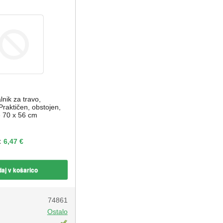
lnik za travo,
. Praktičen, obstojen,
re 70 x 56 cm
:
6,47 €
aj v košarico
74861
Ostalo