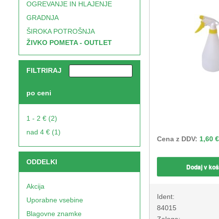
OGREVANJE IN HLAJENJE
GRADNJA
ŠIROKA POTROŠNJA
ŽIVKO POMETA - OUTLET
FILTRIRAJ
po ceni
1 - 2 € (2)
nad 4 € (1)
Cena z DDV:
1,60 €
ODDELKI
Dodaj v koš
Akcija
Ident:
Uporabne vsebine
84015
Blagovne znamke