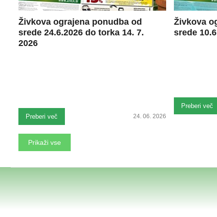
Živkova ograjena ponudba od
Živkova o
srede 24.6.2026 do torka 14. 7.
srede 10.6
2026
Preberi več
Preberi več
24. 06. 2026
Prikaži vse