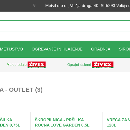
Metvil d.o.o., Volčja draga 40, SI-5293 Volčja
KMETIJSTVO
OGREVANJE IN HLAJENJE
GRADNJA
ŠIRO
Ograjni sistemi
Maloprodaje
 - OUTLET (3)
RŠILKA
ŠKROPILNICA - PRŠILKA
VREČA ZA 
DEN 0,75L
ROČNA LOVE GARDEN 0,5L
120L