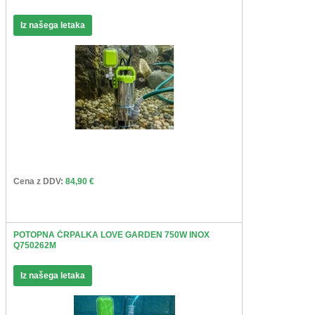
Iz našega letaka
Cena z DDV:
84,90 €
POTOPNA ČRPALKA LOVE GARDEN 750W INOX
Q750262M
Iz našega letaka