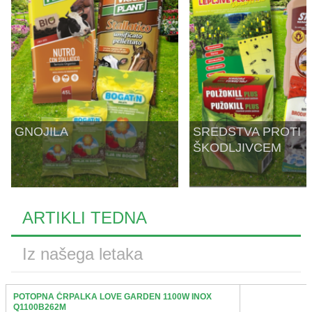
ŽIVKO POMETA - OUTLET
GNOJILA
SREDSTVA PROTI
ŠKODLJIVCEM
ARTIKLI TEDNA
Iz našega letaka
POTOPNA ČRPALKA LOVE GARDEN 1100W INOX
Q1100B262M