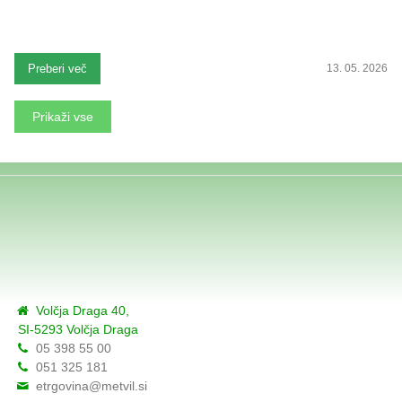
Preberi več
13. 05. 2026
Prikaži vse
Volčja Draga 40,
SI-5293 Volčja Draga
05 398 55 00
051 325 181
etrgovina@metvil.si