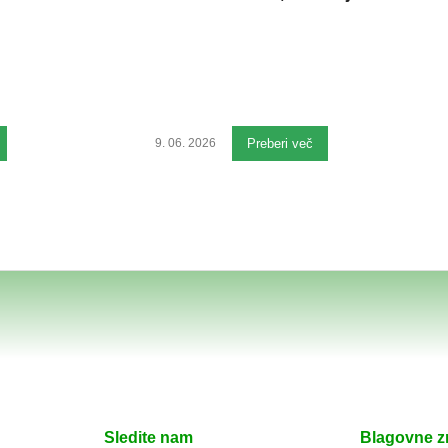
9. 06. 2026
Preberi več
Sledite nam
Blagovne 