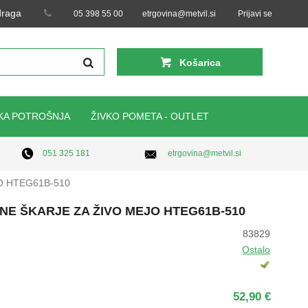
 draga
05 398 55 00
etrgovina@metvil.si
Prijavi se
Košarica
KA POTROŠNJA
ŽIVKO POMETA - OUTLET
etrgovina@metvil.si
051 325 181
O HTEG61B-510
NE ŠKARJE ZA ŽIVO MEJO HTEG61B-510
83829
Ostalo
52,90 €