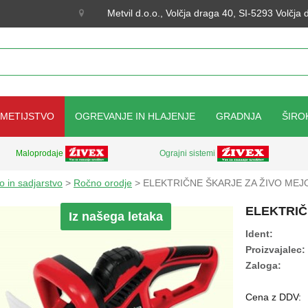
Metvil d.o.o., Volčja draga 40, SI-5293 Volčja
KMETIJSTVO
OGREVANJE IN HLAJENJE
GRADNJA
ŠIRO
Ograjni sistemi
Maloprodaje
o in sadjarstvo
>
Ročno orodje
> ELEKTRIČNE ŠKARJE ZA ŽIVO MEJ
ELEKTRIČ
Iz našega letaka
Ident:
Proizvajalec:
Zaloga:
Cena z DDV: