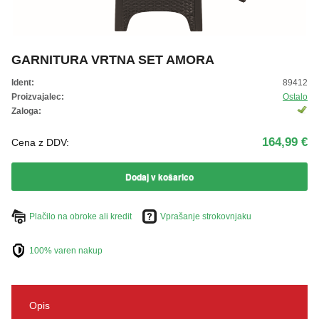
ŽIVKO POMETA - OUTLET
GARNITURA VRTNA SET AMORA
Ident:
89412
Proizvajalec:
Ostalo
Zaloga:
164,99 €
Cena z DDV:
Dodaj v košarico
Plačilo na obroke ali kredit
Vprašanje strokovnjaku
100% varen nakup
Opis