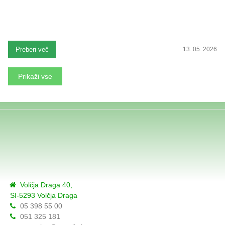
Preberi več
13. 05. 2026
Prikaži vse
Volčja Draga 40,
SI-5293 Volčja Draga
05 398 55 00
051 325 181