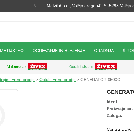
Metvil d.o.o., Volčja draga 40, SI-5293 Volčja
KMETIJSTVO
OGREVANJE IN HLAJENJE
GRADNJA
ŠIRO
Ograjni sistemi
Maloprodaje
trojno vrtno orodje
>
Ostalo vrtno orodje
> GENERATOR 6500C
GENERAT
Ident:
Proizvajalec:
Zaloga:
Cena z DDV: