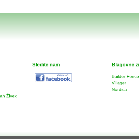
Sledite nam
Blagovne 
Builder Fenc
Villager
Nordica
rah Živex