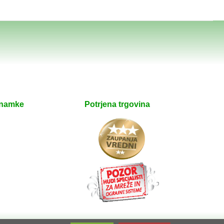
znamke
Potrjena trgovina
e