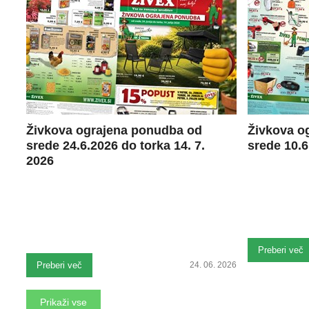
Živkova ograjena ponudba od
Živkova o
srede 24.6.2026 do torka 14. 7.
srede 10.6
2026
Preberi več
Preberi več
24. 06. 2026
Prikaži vse