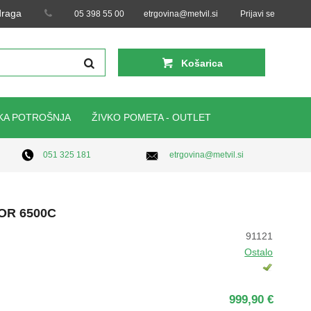
 draga
05 398 55 00
etrgovina@metvil.si
Prijavi se
Košarica
KA POTROŠNJA
ŽIVKO POMETA - OUTLET
etrgovina@metvil.si
051 325 181
OR 6500C
91121
Ostalo
999,90 €