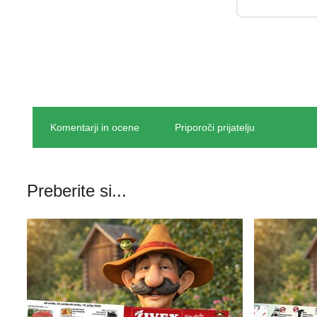
Komentarji in ocene
Priporoči prijatelju
Preberite si...