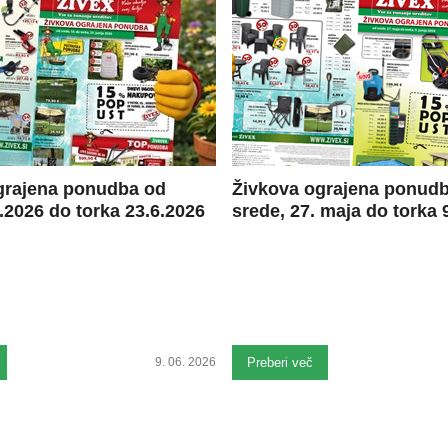
grajena ponudba od
Živkova ograjena ponud
.2026 do torka 23.6.2026
srede, 27. maja do torka 9
9. 06. 2026
Preberi več