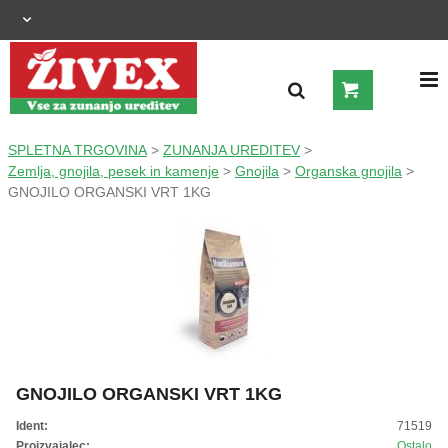
OGRAJNI SISTEMI
SPLETNA TRGOVINA
>
ZUNANJA UREDITEV
>
Zemlja, gnojila, pesek in kamenje
>
Gnojila
>
Organska gnojila
>
GNOJILO ORGANSKI VRT 1KG
ZUNANJA UREDITEV
KMETIJSTVO
OGREVANJE IN HLAJENJE
GRADNJA
GNOJILO ORGANSKI VRT 1KG
ŠIROKA POTROŠNJA
Ident:
71519
Proizvajalec:
Ostalo