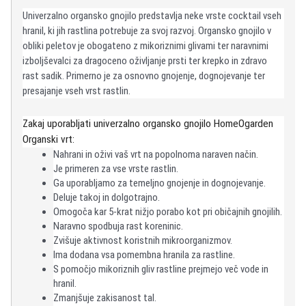
Univerzalno organsko gnojilo predstavlja neke vrste cocktail vseh
hranil, ki jih rastlina potrebuje za svoj razvoj. Organsko gnojilo v
obliki peletov je obogateno z mikoriznimi glivami ter naravnimi
izboljševalci za dragoceno oživljanje prsti ter krepko in zdravo
rast sadik. Primerno je za osnovno gnojenje, dognojevanje ter
presajanje vseh vrst rastlin.
Zakaj uporabljati univerzalno organsko gnojilo HomeOgarden
Organski vrt:
Nahrani in oživi vaš vrt na popolnoma naraven način.
Je primeren za vse vrste rastlin.
Ga uporabljamo za temeljno gnojenje in dognojevanje.
Deluje takoj in dolgotrajno.
Omogoča kar 5-krat nižjo porabo kot pri običajnih gnojilih.
Naravno spodbuja rast koreninic.
Zvišuje aktivnost koristnih mikroorganizmov.
Ima dodana vsa pomembna hranila za rastline.
S pomočjo mikoriznih gliv rastline prejmejo več vode in
hranil.
Zmanjšuje zakisanost tal.