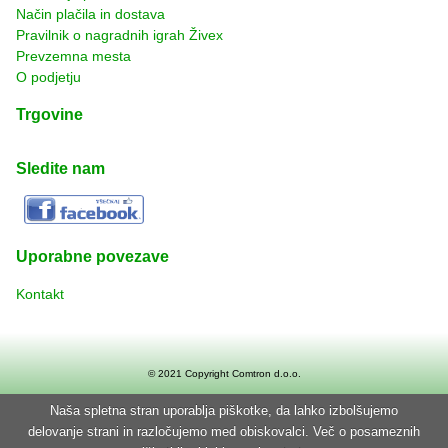
Način plačila in dostava
Pravilnik o nagradnih igrah Živex
Prevzemna mesta
O podjetju
Trgovine
Sledite nam
Uporabne povezave
Kontakt
© 2021 Copyright
Comtron d.o.o.
Naša spletna stran uporablja piškotke, da lahko izbolšujemo
delovanje strani in razločujemo med obiskovalci. Več o posameznih