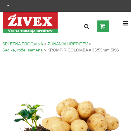
OGRAJNI SISTEMI
SPLETNA TRGOVINA
>
ZUNANJA UREDITEV
>
Sadike, rože, semena
> KROMPIR COLOMBA A 35/55mm 5KG
ZUNANJA UREDITEV
KMETIJSTVO
OGREVANJE IN HLAJENJE
GRADNJA
ŠIROKA POTROŠNJA