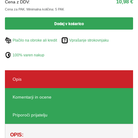
10,98 €
Cena z DDV:
Cena za PAK.
Minimalna količina: 5 PAK
Dodaj v košarico
Plačilo na obroke ali kredit
Vprašanje strokovnjaku
100% varen nakup
Opis
Komentarji in ocene
Priporoči prijatelju
OPIS: