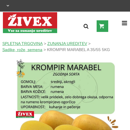
OGRAJNI SISTEMI
SPLETNA TRGOVINA
>
ZUNANJA UREDITEV
>
Sadike, rože, semena
> KROMPIR MARABEL A 35/55 5KG
ZUNANJA UREDITEV
KMETIJSTVO
OGREVANJE IN HLAJENJE
GRADNJA
ŠIROKA POTROŠNJA