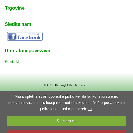
Trgovine
Sledite nam
Uporabne povezave
Kontakt
© 2021 Copyright
Comtron d.o.o.
Naša spletna stran uporablja piškotke, da lahko izbolšujemo
delovanje strani in razločujemo med obiskovalci. Več o posameznih
piškotkih si lahko preberete
tu
.
Strinjam se