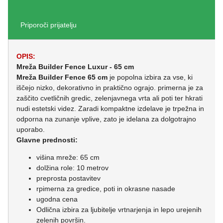
Priporoči prijatelju
OPIS:
Mreža Builder Fence Luxur - 65 cm
Mreža Builder Fence 65 cm
je popolna izbira za vse, ki
iščejo nizko, dekorativno in praktično ograjo. primerna je za
zaščito cvetličnih gredic, zelenjavnega vrta ali poti ter hkrati
nudi estetski videz. Zaradi kompaktne izdelave je trpežna in
odporna na zunanje vplive, zato je idelana za dolgotrajno
uporabo.
Glavne prednosti:
višina mreže: 65 cm
dolžina role: 10 metrov
preprosta postavitev
rpimerna za gredice, poti in okrasne nasade
ugodna cena
Odlična izbira za ljubitelje vrtnarjenja in lepo urejenih
zelenih površin.