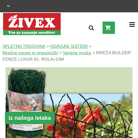
OGRAJNI SISTEMI
SPLETNA TRGOVINA
>
OGRAJNI SISTEMI
>
Mrežne ograje in pripomočki
>
Varjene mreže
> MREŽA BUILDER
FENCE LUXUR 65, ROLA=10M
ZUNANJA UREDITEV
KMETIJSTVO
OGREVANJE IN HLAJENJE
GRADNJA
Iz našega letaka
ŠIROKA POTROŠNJA