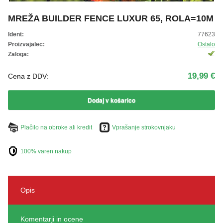
ŽIVKO POMETA - OUTLET
MREŽA BUILDER FENCE LUXUR 65, ROLA=10M
Ident:
77623
Proizvajalec:
Ostalo
Zaloga:
19,99 €
Cena z DDV:
Dodaj v košarico
Plačilo na obroke ali kredit
Vprašanje strokovnjaku
100% varen nakup
Opis
Komentarji in ocene