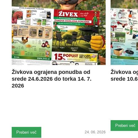
Živkova ograjena ponudba od
Živkova o
srede 24.6.2026 do torka 14. 7.
srede 10.6
2026
Preberi več
Preberi več
24. 06. 2026