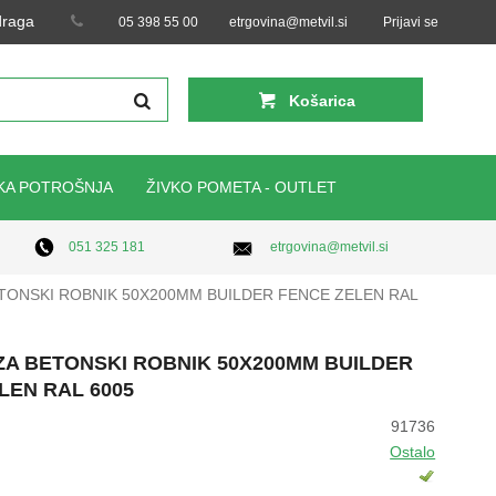
 draga
05 398 55 00
etrgovina@metvil.si
Prijavi se
Košarica
KA POTROŠNJA
ŽIVKO POMETA - OUTLET
etrgovina@metvil.si
051 325 181
TONSKI ROBNIK 50X200MM BUILDER FENCE ZELEN RAL
ZA BETONSKI ROBNIK 50X200MM BUILDER
LEN RAL 6005
91736
Ostalo