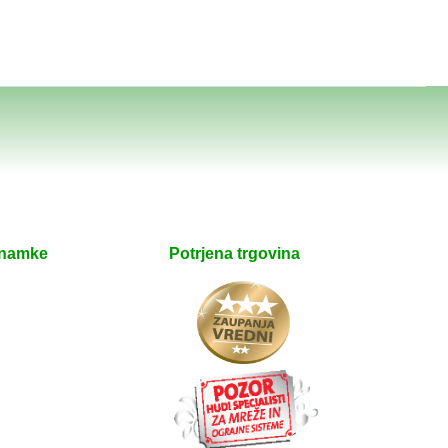
znamke
Potrjena trgovina
e