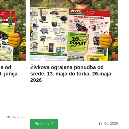
ba od
Živkova ograjena ponudba od
. junija
srede, 13. maja do torka, 26.maja
2026
28. 05. 2026
Preberi več
13. 05. 2026