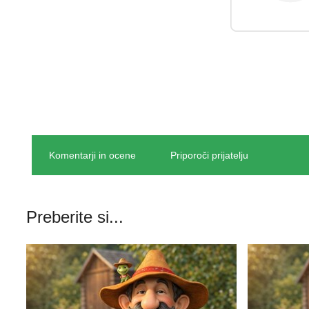
Komentarji in ocene
Priporoči prijatelju
Preberite si...