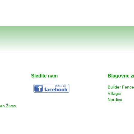
Sledite nam
Blagovne 
Builder Fenc
Villager
Nordica
rah Živex