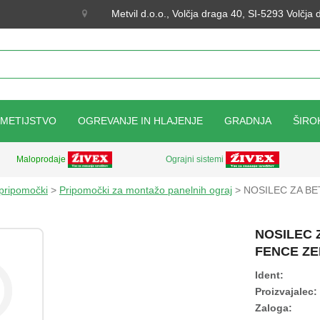
Metvil d.o.o., Volčja draga 40, SI-5293 Volčja
KMETIJSTVO
OGREVANJE IN HLAJENJE
GRADNJA
ŠIRO
Ograjni sistemi
Maloprodaje
 pripomočki
>
Pripomočki za montažo panelnih ograj
> NOSILEC ZA BE
NOSILEC 
FENCE ZE
Ident:
Proizvajalec:
Zaloga: