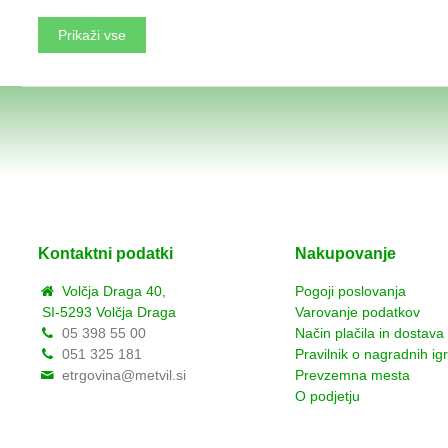
Prikaži vse
Kontaktni podatki
Nakupovanje
Volčja Draga 40,
Pogoji poslovanja
SI-5293 Volčja Draga
Varovanje podatkov
05 398 55 00
Način plačila in dostava
051 325 181
Pravilnik o nagradnih ig
etrgovina@metvil.si
Prevzemna mesta
O podjetju