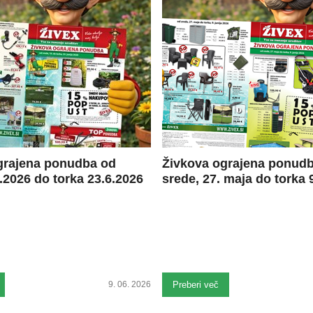
grajena ponudba od
Živkova ograjena ponud
.2026 do torka 23.6.2026
srede, 27. maja do torka 9
9. 06. 2026
Preberi več