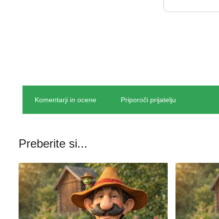
Komentarji in ocene
Priporoči prijatelju
Preberite si...