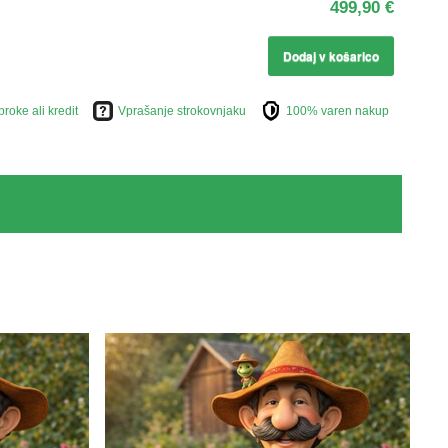
499,90 €
Dodaj v košarico
broke ali kredit
Vprašanje strokovnjaku
100% varen nakup