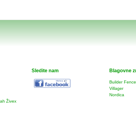
Sledite nam
Blagovne 
Builder Fenc
Villager
Nordica
rah Živex