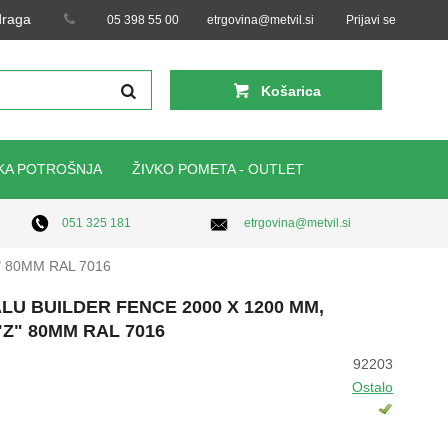
 draga
05 398 55 00
etrgovina@metvil.si
Prijavi se
Košarica
KA POTROŠNJA
ŽIVKO POMETA - OUTLET
etrgovina@metvil.si
051 325 181
" 80MM RAL 7016
LU BUILDER FENCE 2000 X 1200 MM,
"Z" 80MM RAL 7016
92203
Ostalo