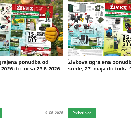
grajena ponudba od
Živkova ograjena ponud
.2026 do torka 23.6.2026
srede, 27. maja do torka 9
9. 06. 2026
Preberi več