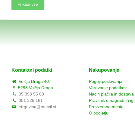
Prikaži vse
Kontaktni podatki
Nakupovanje
Volčja Draga 40,
Pogoji poslovanja
SI-5293 Volčja Draga
Varovanje podatkov
05 398 55 00
Način plačila in dostava
051 325 181
Pravilnik o nagradnih ig
etrgovina@metvil.si
Prevzemna mesta
O podjetju