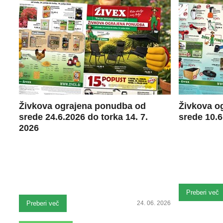
Živkova ograjena ponudba od
Živkova o
srede 24.6.2026 do torka 14. 7.
srede 10.6
2026
Preberi več
Preberi več
24. 06. 2026