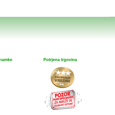
znamke
Potrjena trgovina
e