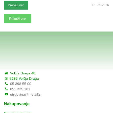
Preberi več
13. 05. 2026
Prikaži vse
Volčja Draga 40,
SI-5293 Volčja Draga
05 398 55 00
051 325 181
etrgovina@metvil.si
Nakupovanje