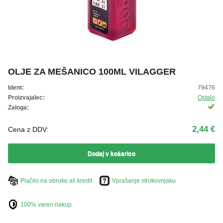
ŽIVKO POMETA - OUTLET
OLJE ZA MEŠANICO 100ML VILAGGER
Ident:
79476
Proizvajalec:
Ostalo
Zaloga:
2,44 €
Cena z DDV:
Dodaj v košarico
Plačilo na obroke ali kredit
Vprašanje strokovnjaku
100% varen nakup