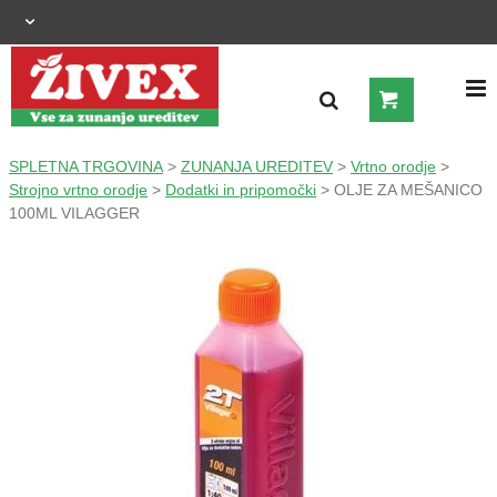
OGRAJNI SISTEMI
SPLETNA TRGOVINA
>
ZUNANJA UREDITEV
>
Vrtno orodje
>
Strojno vrtno orodje
>
Dodatki in pripomočki
> OLJE ZA MEŠANICO
100ML VILAGGER
ZUNANJA UREDITEV
KMETIJSTVO
OGREVANJE IN HLAJENJE
GRADNJA
ŠIROKA POTROŠNJA