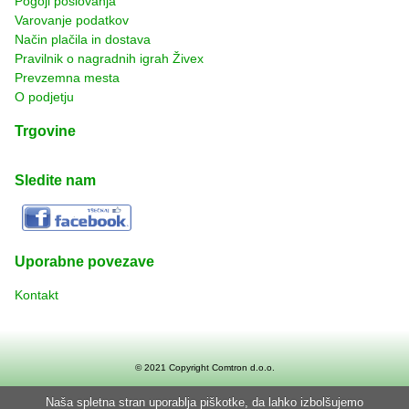
Pogoji poslovanja
Varovanje podatkov
Način plačila in dostava
Pravilnik o nagradnih igrah Živex
Prevzemna mesta
O podjetju
Trgovine
Sledite nam
Uporabne povezave
Kontakt
© 2021 Copyright
Comtron d.o.o.
Naša spletna stran uporablja piškotke, da lahko izbolšujemo