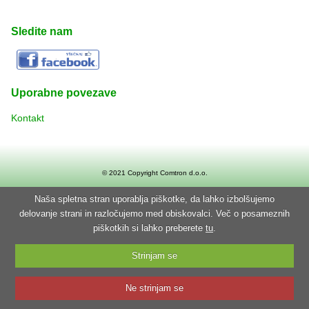
Sledite nam
Uporabne povezave
Kontakt
© 2021 Copyright
Comtron d.o.o.
Naša spletna stran uporablja piškotke, da lahko izbolšujemo
delovanje strani in razločujemo med obiskovalci. Več o posameznih
piškotkih si lahko preberete
tu
.
Strinjam se
Ne strinjam se