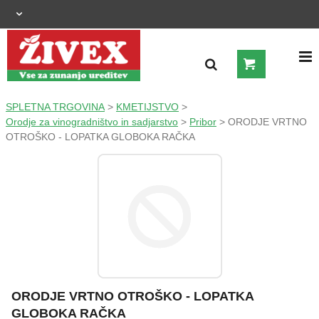
OGRAJNI SISTEMI
SPLETNA TRGOVINA
>
KMETIJSTVO
>
Orodje za vinogradništvo in sadjarstvo
>
Pribor
> ORODJE VRTNO
OTROŠKO - LOPATKA GLOBOKA RAČKA
ZUNANJA UREDITEV
KMETIJSTVO
OGREVANJE IN HLAJENJE
GRADNJA
ŠIROKA POTROŠNJA
ORODJE VRTNO OTROŠKO - LOPATKA
GLOBOKA RAČKA