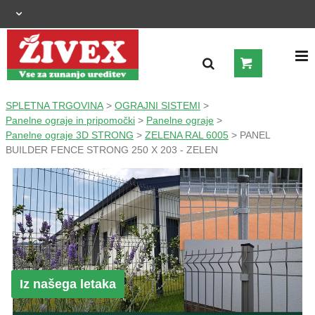
OGRAJNI SISTEMI
SPLETNA TRGOVINA
>
OGRAJNI SISTEMI
>
Panelne ograje in pripomočki
>
Panelne ograje
>
Panelne ograje 3D STRONG
>
ZELENA RAL 6005
> PANEL
ZUNANJA UREDITEV
BUILDER FENCE STRONG 250 X 203 - ZELEN
KMETIJSTVO
OGREVANJE IN HLAJENJE
GRADNJA
Iz našega letaka
ŠIROKA POTROŠNJA