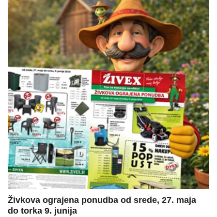
Živkova ograjena ponudba od srede, 27. maja
do torka 9. junija