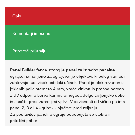
Opis
Komentarji in ocene
Priporoči prijatelju
Panel Builder fence strong je panel za izvedbo panelne
ograje, namenjene za ograjevanje objektov, ki poleg varnosti
zahtevajo tudi visok estetski učinek. Panel je elektrovarjen iz
jeklenih palic premera 4 mm, vroče cinkan in prašno barvan
z UV odporno barvo kar mu omogoča dolgo življenjsko dobo
in zaščito pred zunanjimi vplivi. V odvisnosti od višine pa ima
panel 2, 3 ali 4 »gube« - ojačitve proti zvijanju.
Za postavitev panelne ograje potrebujete še stebre in
pritrdilni pribor.