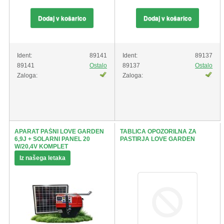
Dodaj v košarico
Dodaj v košarico
Ident:
89141
Ident:
89137
89141
Ostalo
89137
Ostalo
Zaloga:
Zaloga:
APARAT PAŠNI LOVE GARDEN
TABLICA OPOZORILNA ZA
6,9J + SOLARNI PANEL 20
PASTIRJA LOVE GARDEN
W/20,4V KOMPLET
Iz našega letaka