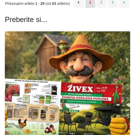
1
2
3
Prikazujem artikle
1
-
20
(od
43
artiklov)
Preberite si...