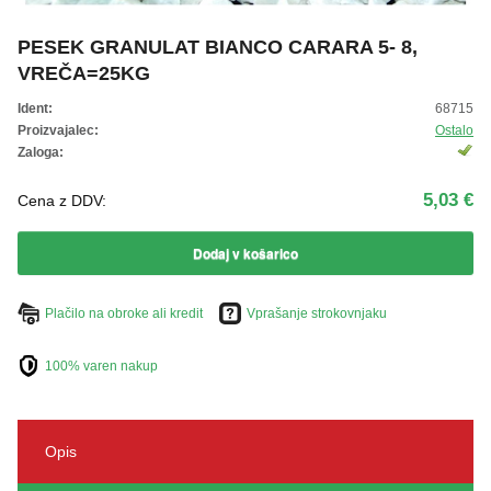
ŽIVKO POMETA - OUTLET
PESEK GRANULAT BIANCO CARARA 5- 8,
VREČA=25KG
Ident:
68715
Proizvajalec:
Ostalo
Zaloga:
5,03 €
Cena z DDV:
Dodaj v košarico
Plačilo na obroke ali kredit
Vprašanje strokovnjaku
100% varen nakup
Opis