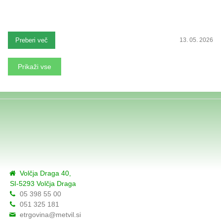
Preberi več
13. 05. 2026
Prikaži vse
Volčja Draga 40,
SI-5293 Volčja Draga
05 398 55 00
051 325 181
etrgovina@metvil.si