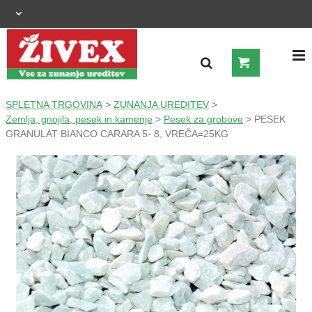
OGRAJNI SISTEMI
SPLETNA TRGOVINA
>
ZUNANJA UREDITEV
>
Zemlja, gnojila, pesek in kamenje
>
Pesek za grobove
> PESEK
GRANULAT BIANCO CARARA 5- 8, VREČA=25KG
ZUNANJA UREDITEV
KMETIJSTVO
OGREVANJE IN HLAJENJE
GRADNJA
ŠIROKA POTROŠNJA