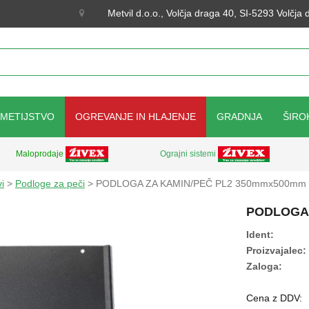
Metvil d.o.o., Volčja draga 40, SI-5293 Volčja
KMETIJSTVO
OGREVANJE IN HLAJENJE
GRADNJA
ŠIRO
Ograjni sistemi
Maloprodaje
i
>
Podloge za peči
> PODLOGA ZA KAMIN/PEČ PL2 350mmx500mm
PODLOGA 
Ident:
Proizvajalec:
Zaloga:
Cena z DDV: