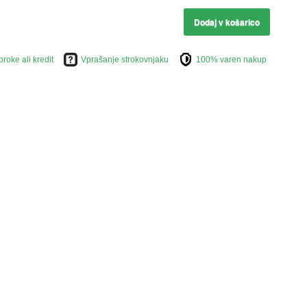
Dodaj v košarico
broke ali kredit
Vprašanje strokovnjaku
100% varen nakup