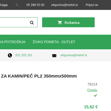
 draga
05 398 55 00
etrgovina@metvil.si
Prijavi se
Košarica
KA POTROŠNJA
ŽIVKO POMETA - OUTLET
etrgovina@metvil.si
051 325 181
ZA KAMIN/PEČ PL2 350mmx500mm
78214
Ostalo
15,62 €