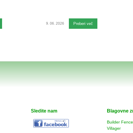
9. 06. 2026
Preberi več
Sledite nam
Blagovne 
Builder Fenc
Villager