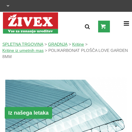
OGRAJNI SISTEMI
SPLETNA TRGOVINA
>
GRADNJA
>
Kritine
>
Kritine iz umetnih mas
> POLIKARBONAT PLOŠČA LOVE GARDEN
8MM
ZUNANJA UREDITEV
KMETIJSTVO
OGREVANJE IN HLAJENJE
GRADNJA
Iz našega letaka
ŠIROKA POTROŠNJA