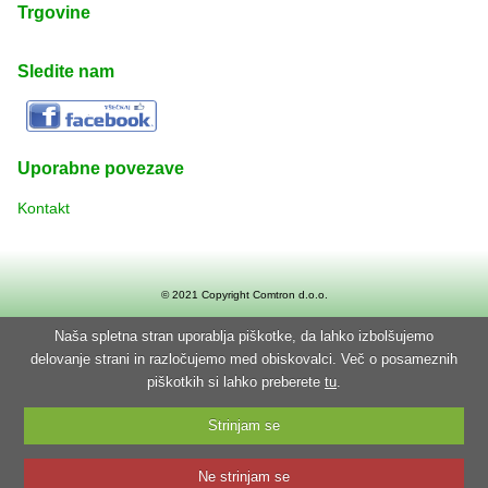
Trgovine
Sledite nam
Uporabne povezave
Kontakt
© 2021 Copyright
Comtron d.o.o.
Naša spletna stran uporablja piškotke, da lahko izbolšujemo
delovanje strani in razločujemo med obiskovalci. Več o posameznih
piškotkih si lahko preberete
tu
.
Strinjam se
Ne strinjam se