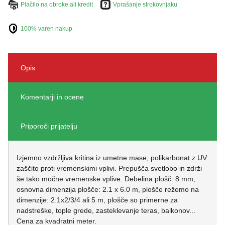
Plačilo na obroke ali kredit
Vprašanje strokovnjaku
100% varen nakup
Opis
Komentarji in ocene
Priporoči prijatelju
Izjemno vzdržljiva kritina iz umetne mase, polikarbonat z UV
zaščito proti vremenskimi vplivi. Prepušča svetlobo in zdrži
še tako močne vremenske vplive. Debelina plošč: 8 mm,
osnovna dimenzija plošče: 2.1 x 6.0 m, plošče režemo na
dimenzije: 2.1x2/3/4 ali 5 m, plošče so primerne za
nadstreške, tople grede, zasteklevanje teras, balkonov...
Cena za kvadratni meter.