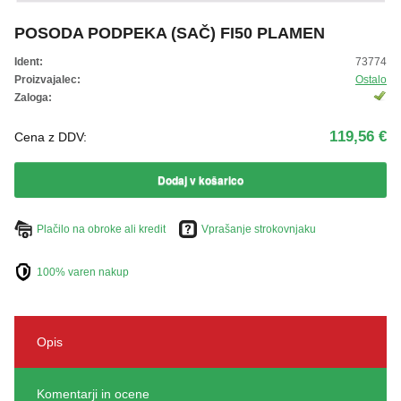
ŽIVKO POMETA - OUTLET
POSODA PODPEKA (SAČ) FI50 PLAMEN
Ident:
73774
Proizvajalec:
Ostalo
Zaloga:
119,56 €
Cena z DDV:
Dodaj v košarico
Plačilo na obroke ali kredit
Vprašanje strokovnjaku
100% varen nakup
Opis
Komentarji in ocene