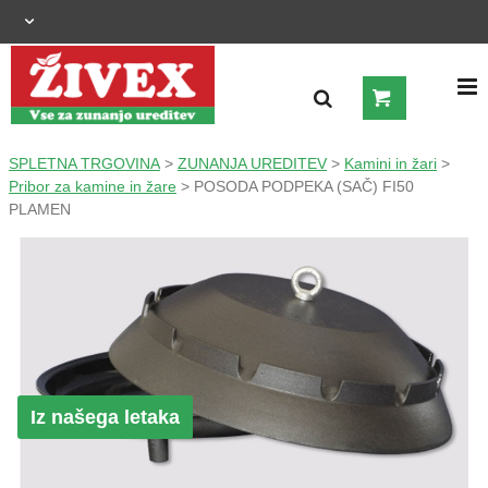
OGRAJNI SISTEMI
SPLETNA TRGOVINA
>
ZUNANJA UREDITEV
>
Kamini in žari
>
Pribor za kamine in žare
> POSODA PODPEKA (SAČ) FI50
PLAMEN
ZUNANJA UREDITEV
KMETIJSTVO
OGREVANJE IN HLAJENJE
GRADNJA
Iz našega letaka
ŠIROKA POTROŠNJA