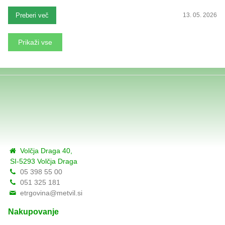
Preberi več
13. 05. 2026
Prikaži vse
Volčja Draga 40,
SI-5293 Volčja Draga
05 398 55 00
051 325 181
etrgovina@metvil.si
Nakupovanje