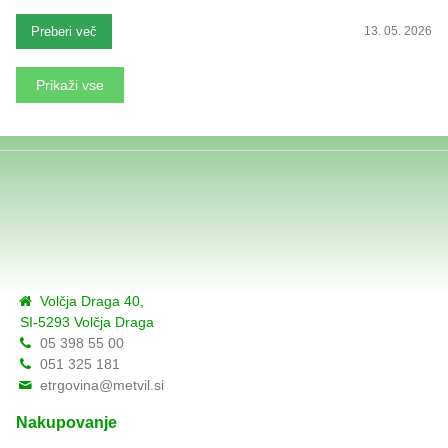
Preberi več
13. 05. 2026
Prikaži vse
Volčja Draga 40,
SI-5293 Volčja Draga
05 398 55 00
051 325 181
etrgovina@metvil.si
Nakupovanje