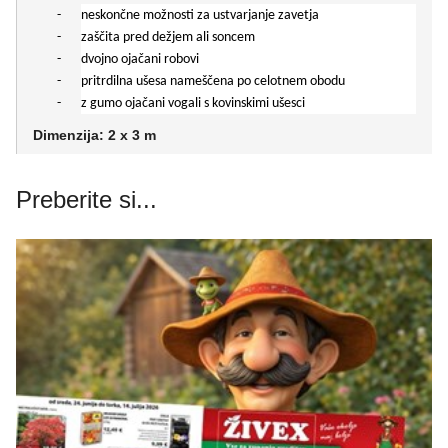
-
neskončne možnosti za ustvarjanje zavetja
-
zaščita pred dežjem ali soncem
-
dvojno ojačani robovi
-
pritrdilna ušesa nameščena po celotnem obodu
-
z gumo ojačani vogali s kovinskimi ušesci
Dimenzija: 2 x 3 m
Preberite si...