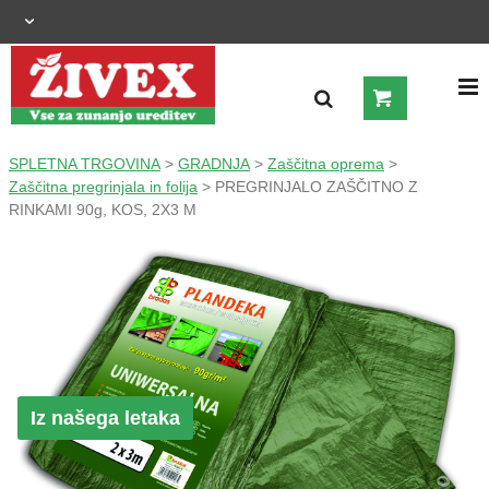
OGRAJNI SISTEMI
SPLETNA TRGOVINA
>
GRADNJA
>
Zaščitna oprema
>
Zaščitna pregrinjala in folija
> PREGRINJALO ZAŠČITNO Z
RINKAMI 90g, KOS, 2X3 M
ZUNANJA UREDITEV
KMETIJSTVO
OGREVANJE IN HLAJENJE
GRADNJA
Iz našega letaka
ŠIROKA POTROŠNJA