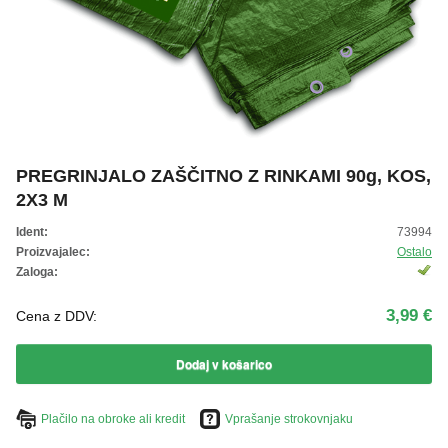
ŽIVKO POMETA - OUTLET
PREGRINJALO ZAŠČITNO Z RINKAMI 90g, KOS,
2X3 M
Ident:
73994
Proizvajalec:
Ostalo
Zaloga:
3,99 €
Cena z DDV:
Dodaj v košarico
Plačilo na obroke ali kredit
Vprašanje strokovnjaku