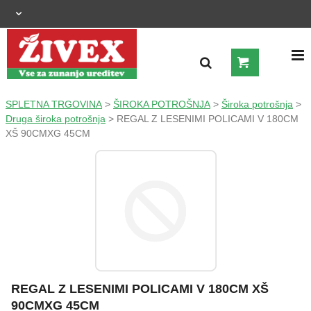
OGRAJNI SISTEMI
SPLETNA TRGOVINA
>
ŠIROKA POTROŠNJA
>
Široka potrošnja
>
Druga široka potrošnja
> REGAL Z LESENIMI POLICAMI V 180CM
XŠ 90CMXG 45CM
ZUNANJA UREDITEV
KMETIJSTVO
OGREVANJE IN HLAJENJE
GRADNJA
ŠIROKA POTROŠNJA
REGAL Z LESENIMI POLICAMI V 180CM XŠ
90CMXG 45CM