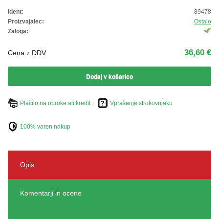
ŽIVKO POMETA - OUTLET
Ident:
89478
Proizvajalec:
Ostalo
Zaloga:
36,60 €
Cena z DDV:
Dodaj v košarico
Plačilo na obroke ali kredit
Vprašanje strokovnjaku
100% varen nakup
Opis
Komentarji in ocene