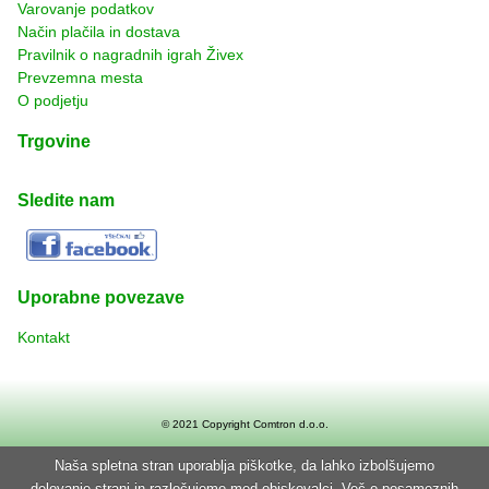
Varovanje podatkov
Način plačila in dostava
Pravilnik o nagradnih igrah Živex
Prevzemna mesta
O podjetju
Trgovine
Sledite nam
Uporabne povezave
Kontakt
© 2021 Copyright
Comtron d.o.o.
Naša spletna stran uporablja piškotke, da lahko izbolšujemo
delovanje strani in razločujemo med obiskovalci. Več o posameznih