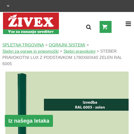
OGRAJNI SISTEMI
SPLETNA TRGOVINA
>
OGRAJNI SISTEMI
>
Stebri za ograje in pripomočki
>
Stebri pravokotni
> STEBER
PRAVOKOTNI LUX Z PODSTAVKOM 1780X60X40 ZELEN RAL
ZUNANJA UREDITEV
6005
KMETIJSTVO
OGREVANJE IN HLAJENJE
GRADNJA
Iz našega letaka
ŠIROKA POTROŠNJA