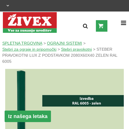
OGRAJNI SISTEMI
SPLETNA TRGOVINA
>
OGRAJNI SISTEMI
>
Stebri za ograje in pripomočki
>
Stebri pravokotni
> STEBER
PRAVOKOTNI LUX Z PODSTAVKOM 2080X60X40 ZELEN RAL
ZUNANJA UREDITEV
6005
KMETIJSTVO
OGREVANJE IN HLAJENJE
GRADNJA
Iz našega letaka
ŠIROKA POTROŠNJA