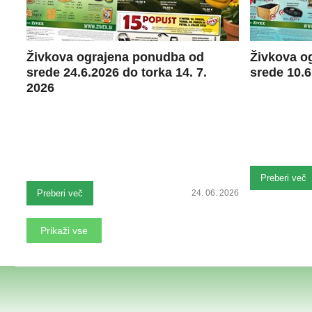
Živkova ograjena ponudba od
Živkova o
srede 24.6.2026 do torka 14. 7.
srede 10.6
2026
Preberi več
Preberi več
24. 06. 2026
Prikaži vse