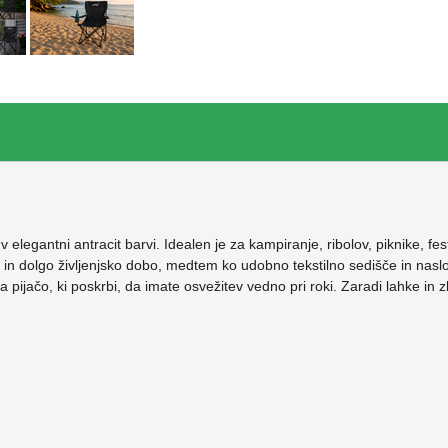
legantni antracit barvi. Idealen je za kampiranje, ribolov, piknike, fes
t in dolgo življenjsko dobo, medtem ko udobno tekstilno sedišče in nasl
 pijačo, ki poskrbi, da imate osvežitev vedno pri roki. Zaradi lahke in 