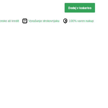
Dodaj v košarico
broke ali kredit
Vprašanje strokovnjaku
100% varen nakup