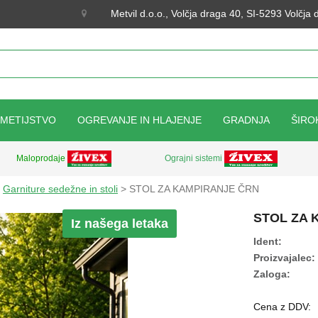
Metvil d.o.o., Volčja draga 40, SI-5293 Volčja
KMETIJSTVO
OGREVANJE IN HLAJENJE
GRADNJA
ŠIRO
Ograjni sistemi
Maloprodaje
>
Garniture sedežne in stoli
> STOL ZA KAMPIRANJE ČRN
STOL ZA 
Iz našega letaka
Ident:
Proizvajalec:
Zaloga:
Cena z DDV: