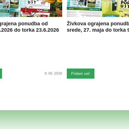
grajena ponudba od
Živkova ograjena ponud
.2026 do torka 23.6.2026
srede, 27. maja do torka 9
9. 06. 2026
Preberi več