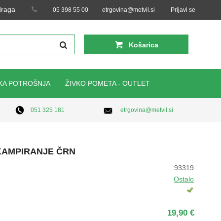
 draga
05 398 55 00
etrgovina@metvil.si
Prijavi se
Košarica
KA POTROŠNJA
ŽIVKO POMETA - OUTLET
etrgovina@metvil.si
051 325 181
KAMPIRANJE ČRN
93319
Ostalo
19,90 €