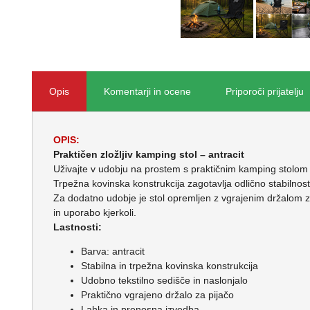
Opis
Komentarji in ocene
Priporoči prijatelju
OPIS:
Praktičen zložljiv kamping stol – antracit
Uživajte v udobju na prostem s praktičnim kamping stolom v e
Trpežna kovinska konstrukcija zagotavlja odlično stabilnos
Za dodatno udobje je stol opremljen z vgrajenim držalom za
in uporabo kjerkoli.
Lastnosti:
Barva: antracit
Stabilna in trpežna kovinska konstrukcija
Udobno tekstilno sedišče in naslonjalo
Praktično vgrajeno držalo za pijačo
Lahka in prenosna izvedba