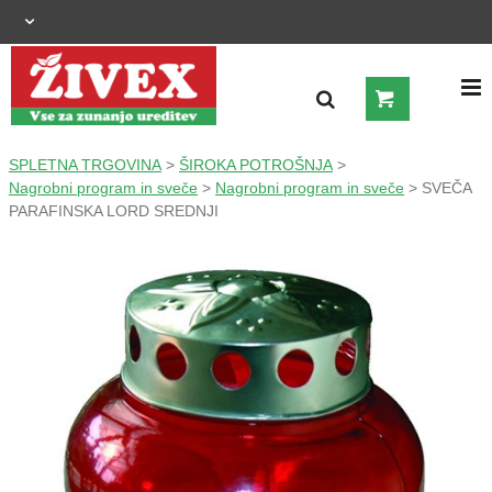
OGRAJNI SISTEMI
SPLETNA TRGOVINA
>
ŠIROKA POTROŠNJA
>
Nagrobni program in sveče
>
Nagrobni program in sveče
> SVEČA
PARAFINSKA LORD SREDNJI
ZUNANJA UREDITEV
KMETIJSTVO
OGREVANJE IN HLAJENJE
GRADNJA
ŠIROKA POTROŠNJA