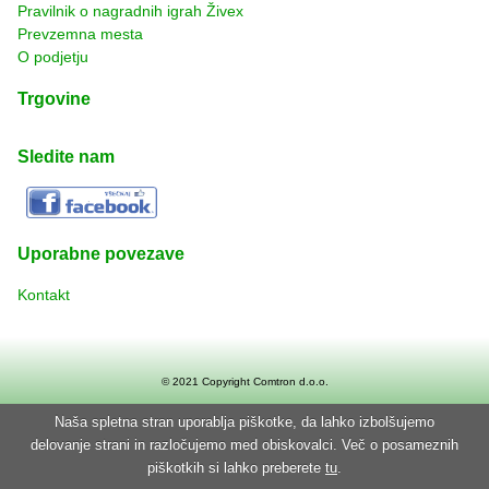
Pravilnik o nagradnih igrah Živex
Prevzemna mesta
O podjetju
Trgovine
Sledite nam
Uporabne povezave
Kontakt
© 2021 Copyright
Comtron d.o.o.
Naša spletna stran uporablja piškotke, da lahko izbolšujemo
delovanje strani in razločujemo med obiskovalci. Več o posameznih
piškotkih si lahko preberete
tu
.