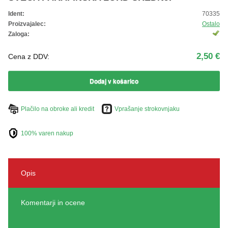
Ident:
70335
Proizvajalec:
Ostalo
Zaloga:
2,50 €
Cena z DDV:
Dodaj v košarico
Plačilo na obroke ali kredit
Vprašanje strokovnjaku
100% varen nakup
Opis
Komentarji in ocene