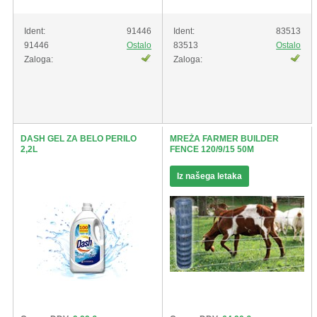
Ident:
91446
Ident:
83513
91446
Ostalo
83513
Ostalo
Zaloga:
Zaloga:
DASH GEL ZA BELO PERILO
MREŽA FARMER BUILDER
2,2L
FENCE 120/9/15 50M
Iz našega letaka