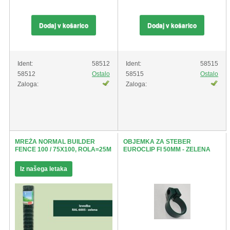
Dodaj v košarico
Dodaj v košarico
Ident:
58512
Ident:
58515
58512
Ostalo
58515
Ostalo
Zaloga:
Zaloga:
MREŽA NORMAL BUILDER
OBJEMKA ZA STEBER
FENCE 100 / 75X100, ROLA=25M
EUROCLIP FI 50MM - ZELENA
Iz našega letaka