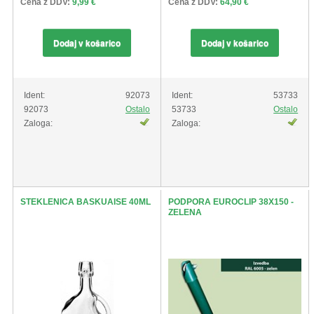
Cena z DDV:
9,99 €
Cena z DDV:
64,90 €
Dodaj v košarico
Dodaj v košarico
Ident:
92073
Ident:
53733
92073
Ostalo
53733
Ostalo
Zaloga:
Zaloga:
STEKLENICA BASKUAISE 40ML
PODPORA EUROCLIP 38X150 -
ZELENA