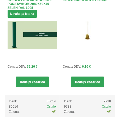
STEBER PRAVOKOTNI LUX Z
METLA SIRKOVA 5 X VEZANA
PODSTAVKOM 2080X60X40
ŽIVKO POMETA - OUTLET
ZELEN RAL 6005
Iz našega letaka
Cena z DDV:
32,26 €
Cena z DDV:
6,10 €
Dodaj v košarico
Dodaj v košarico
Ident:
86014
Ident:
9738
86014
Ostalo
9738
Ostalo
Zaloga:
Zaloga: