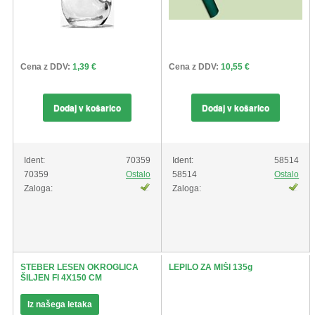
Cena z DDV:
1,39 €
Cena z DDV:
10,55 €
Dodaj v košarico
Dodaj v košarico
Ident:
70359
Ident:
58514
70359
Ostalo
58514
Ostalo
Zaloga:
Zaloga:
STEBER LESEN OKROGLICA
LEPILO ZA MIŠI 135g
ŠILJEN FI 4X150 CM
Iz našega letaka