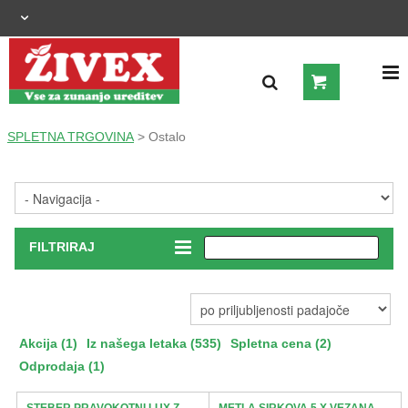
OGRAJNI SISTEMI
SPLETNA TRGOVINA
>
Ostalo
OSTALO
ZUNANJA UREDITEV
KMETIJSTVO
FILTRIRAJ
OGREVANJE IN HLAJENJE
GRADNJA
Akcija (1)
Iz našega letaka (535)
Spletna cena (2)
Odprodaja (1)
ŠIROKA POTROŠNJA