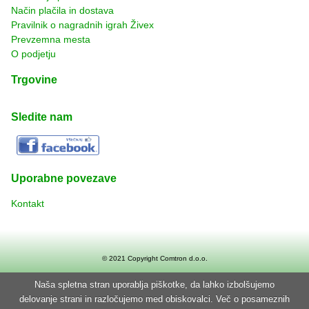
Način plačila in dostava
Pravilnik o nagradnih igrah Živex
Prevzemna mesta
O podjetju
Trgovine
Sledite nam
Uporabne povezave
Kontakt
© 2021 Copyright
Comtron d.o.o.
Naša spletna stran uporablja piškotke, da lahko izbolšujemo
delovanje strani in razločujemo med obiskovalci. Več o posameznih