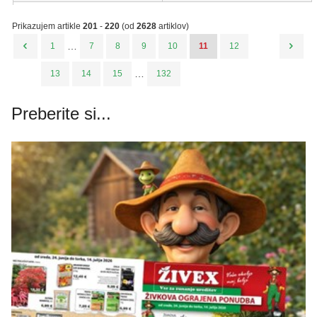
Prikazujem artikle
201
-
220
(od
2628
artiklov)
…
1
7
8
9
10
11
12
…
13
14
15
132
Preberite si...