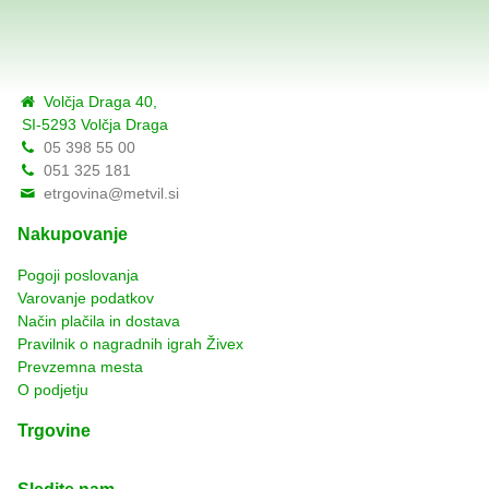
Volčja Draga 40,
SI-5293 Volčja Draga
05 398 55 00
051 325 181
etrgovina@metvil.si
Nakupovanje
Pogoji poslovanja
Varovanje podatkov
Način plačila in dostava
Pravilnik o nagradnih igrah Živex
Prevzemna mesta
O podjetju
Trgovine
Sledite nam