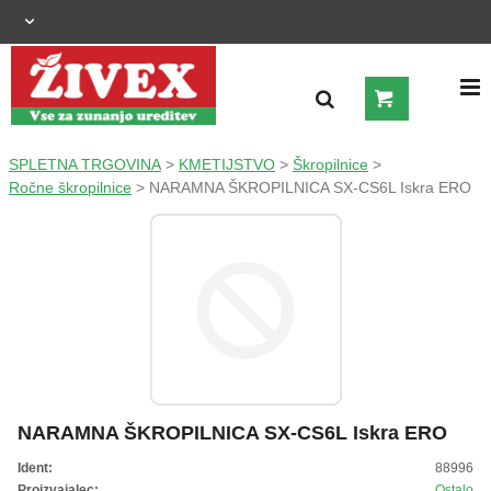
OGRAJNI SISTEMI
SPLETNA TRGOVINA
>
KMETIJSTVO
>
Škropilnice
>
Ročne škropilnice
> NARAMNA ŠKROPILNICA SX-CS6L Iskra ERO
ZUNANJA UREDITEV
KMETIJSTVO
OGREVANJE IN HLAJENJE
GRADNJA
NARAMNA ŠKROPILNICA SX-CS6L Iskra ERO
ŠIROKA POTROŠNJA
Ident:
88996
Proizvajalec:
Ostalo