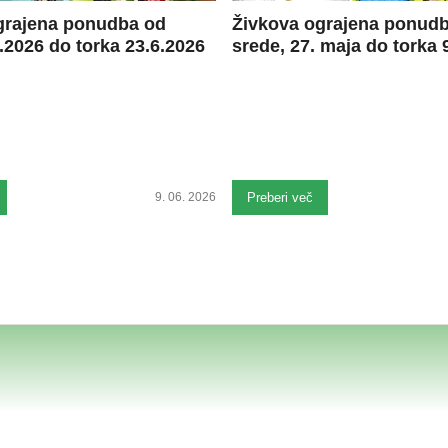
grajena ponudba od
Živkova ograjena ponud
.2026 do torka 23.6.2026
srede, 27. maja do torka 9
9. 06. 2026
Preberi več