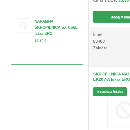
Cena z DDV:
33,90
Dodaj v koš
NARAMNA
ŠKROPILNICA SX-CS6L
Iskra ERO
Ident:
26,84 €
83488
Zaloga:
ŠKROPILNICA NA
LK20V-A Iskra ERO
Iz našega letaka