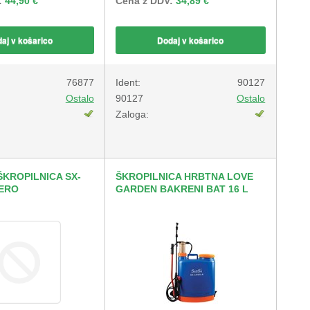
:
44,90 €
Cena z DDV:
34,89 €
aj v košarico
Dodaj v košarico
76877
Ident:
90127
Ostalo
90127
Ostalo
Zaloga:
KROPILNICA SX-
ŠKROPILNICA HRBTNA LOVE
 ERO
GARDEN BAKRENI BAT 16 L