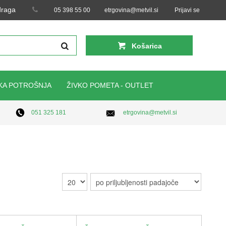
 draga
05 398 55 00
etrgovina@metvil.si
Prijavi se
Košarica
KA POTROŠNJA
ŽIVKO POMETA - OUTLET
etrgovina@metvil.si
051 325 181