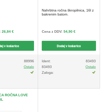
Nahrbtna ročna škropilnica, 16l z
bakrenim batom.
:
26,84 €
Cena z DDV:
54,90 €
aj v košarico
Dodaj v košarico
88996
Ident:
83493
Ostalo
83493
Ostalo
Zaloga:
CA ROČNA LOVE
0L