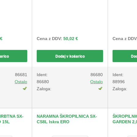
 €
Cena z DDV:
50,02 €
Cena z DDV
arico
Dodaj v košarico
Dod
86681
Ident:
86680
Ident:
Ostalo
86680
Ostalo
88996
Zaloga:
Zaloga:
HRBTNA SX-
NARAMNA ŠKROPILNICA SX-
ŠKROPILNI
O 15L
CS8L Iskra ERO
GARDEN 2,