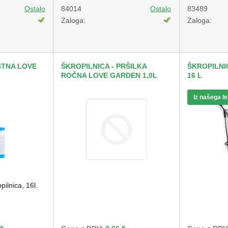
Ostalo
84014
Ostalo
83489
Zaloga:
Zaloga:
BTNA LOVE
ŠKROPILNICA - PRŠILKA
ŠKROPILN
ROČNA LOVE GARDEN 1,0L
16 L
Iz našega l
ilnica, 16l.