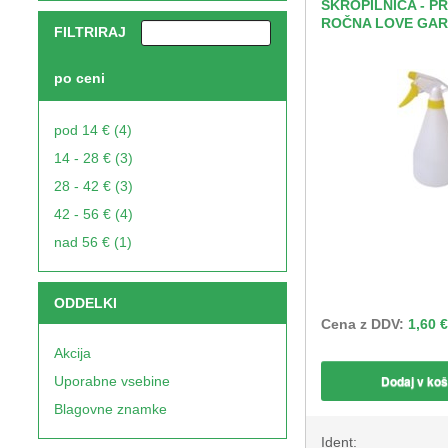
ŠKROPILNICA - P
ROČNA LOVE GAR
FILTRIRAJ
po ceni
pod 14 € (4)
14 - 28 € (3)
28 - 42 € (3)
42 - 56 € (4)
nad 56 € (1)
ODDELKI
Cena z DDV:
1,60 €
Akcija
Dodaj v koš
Uporabne vsebine
Blagovne znamke
Ident: