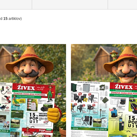
od
15
artiklov)