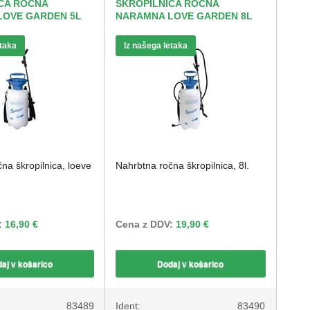
CA ROČNA
ŠKROPILNICA ROČNA
LOVE GARDEN 5L
NARAMNA LOVE GARDEN 8L
etaka
Iz našega letaka
na škropilnica, loeve
Nahrbtna ročna škropilnica, 8l.
:
16,90 €
Cena z DDV:
19,90 €
aj v košarico
Dodaj v košarico
83489
Ident:
83490