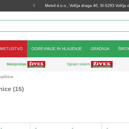
Metvil d.o.o., Volčja draga 40, SI-5293 Volčja
KMETIJSTVO
OGREVANJE IN HLAJENJE
GRADNJA
ŠIRO
Ograjni sistemi
Maloprodaje
pilnice
ice (15)