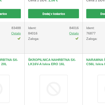
 €
Cena z DDV:
2,06 €
Cena z DDV
arico
Dodaj v košarico
Dod
83488
Ident:
84016
Ident:
Ostalo
84016
Ostalo
76877
Zaloga:
Zaloga:
HRBTNA SX-
ŠKROPILNICA NAHRBTNA SX-
NARAMNA Š
 20L
LK16V-A Iskra ERO 16L
CS6L Iskra