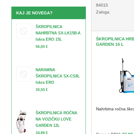
84015
Zaloga:
KAJ JE NOVEGA?
ŠKROPILNICA
NAHRBTNA SX-LK15B-A
ŠKROPILNICA HR
Iskra ERO 15L
GARDEN 16 L
56,00 €
NARAMNA
ŠKROPILNICA SX-CS8L
Iskra ERO
30,50 €
Nahrbtna ročna škrop
ŠKROPILNICA ROČNA
NA VOZIČKU LOVE
GARDEN 12L
34,89 €