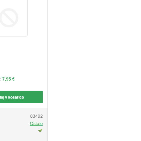
:
7,95 €
aj v košarico
83492
Ostalo