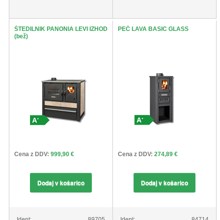
ŠTEDILNIK PANONIA LEVI IZHOD
PEČ LAVA BASIC GLASS
(bež)
Cena z DDV:
999,90 €
Cena z DDV:
274,89 €
Dodaj v košarico
Dodaj v košarico
Ident:
89705
Ident:
84714