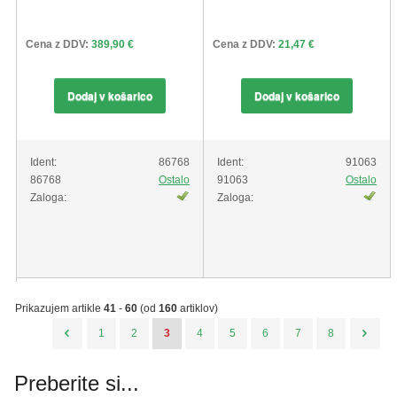
Cena z DDV:
389,90 €
Cena z DDV:
21,47 €
Dodaj v košarico
Dodaj v košarico
Ident:
86768
Ident:
91063
86768
Ostalo
91063
Ostalo
Zaloga:
Zaloga:
Prikazujem artikle
41
-
60
(od
160
artiklov)
1
2
3
4
5
6
7
8
Preberite si...