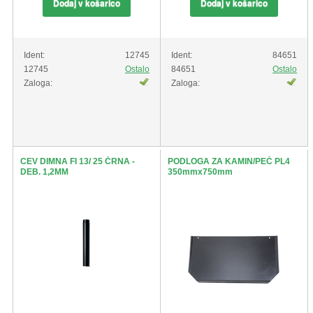
Dodaj v košarico
Dodaj v košarico
Ident:
12745
Ident:
84651
12745
Ostalo
84651
Ostalo
Zaloga:
Zaloga:
CEV DIMNA FI 13/ 25 ČRNA -
PODLOGA ZA KAMIN/PEČ PL4
DEB. 1,2MM
350mmx750mm