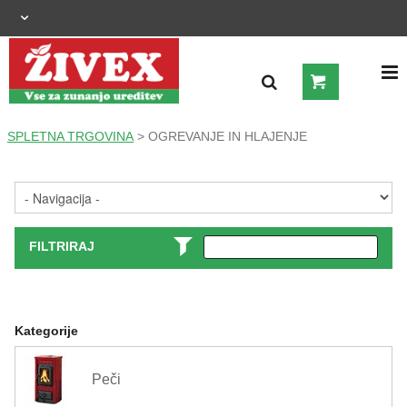
OGRAJNI SISTEMI
SPLETNA TRGOVINA
>
OGREVANJE IN HLAJENJE
OGREVANJE IN HLAJENJE
ZUNANJA UREDITEV
KMETIJSTVO
FILTRIRAJ
OGREVANJE IN HLAJENJE
GRADNJA
Kategorije
ŠIROKA POTROŠNJA
Peči