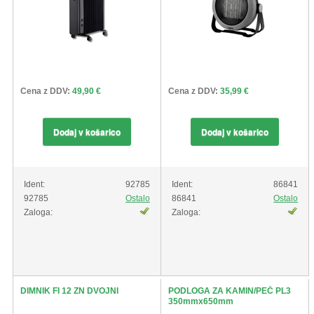
Cena z DDV:
49,90 €
Cena z DDV:
35,99 €
Dodaj v košarico
Dodaj v košarico
Ident:
92785
Ident:
86841
92785
Ostalo
86841
Ostalo
Zaloga:
Zaloga:
DIMNIK FI 12 ZN DVOJNI
PODLOGA ZA KAMIN/PEČ PL3
350mmx650mm