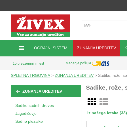
OGRAJNI SISTEMI
ZUNANJA UREDITEV
sledenje pošiljki
15 prevzemnih mest
SPLETNA TRGOVINA
>
ZUNANJA UREDITEV
> Sadike, rože, 
Sadike, rože,
ZUNANJA UREDITEV
Sadike sadnih dreves
Iz našega letaka (33)
Jagodičevje
Sadne plezalke