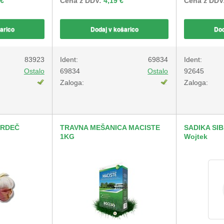
 €
Cena z DDV:
4,19 €
Cena z DDV
arico
Dodaj v košarico
Dod
83923
Ident:
69834
Ident:
Ostalo
69834
Ostalo
92645
Zaloga:
Zaloga:
 RDEČ
TRAVNA MEŠANICA MACISTE
SADIKA SI
1KG
Wojtek