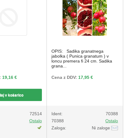
OPIS: Sadika granatnega
jabolka ( Punica granatum ) v
loncu premera fi 24 cm. Sadika
grana...
:
19,16 €
Cena z DDV:
17,95 €
aj v košarico
72514
Ident:
70388
Ostalo
70388
Ostalo
Zaloga:
Ni zaloge