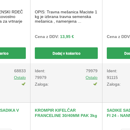
ENSKI RDEČ
OPIS: Travna mešanica Maciste 1
kovostno
kg je izbrana travna semenska
 za vrtnarje
mešanica , namenjena ...
Cena z DDV:
13,95 €
Cena z DDV
arico
Dodaj v košarico
Dod
68833
Ident:
79979
Ident:
Ostalo
79979
Ostalo
91115
Zaloga:
Zaloga:
SADIKA V
KROMPIR KIFELČAR
SADIKE SA
FRANCELINE 30/40MM PAK 3kg
FI 24 - NA