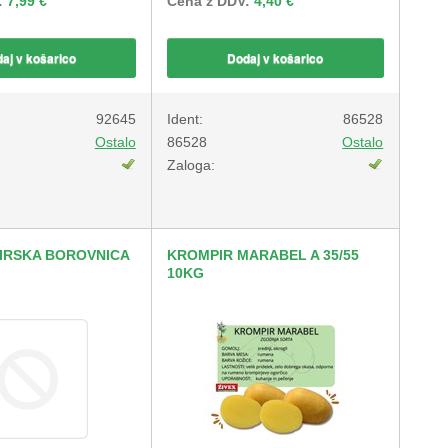
:
7,99 €
Cena z DDV:
4,40 €
aj v košarico
Dodaj v košarico
92645
Ident:
86528
Ostalo
86528
Ostalo
Zaloga:
BIRSKA BOROVNICA
KROMPIR MARABEL A 35/55
10KG