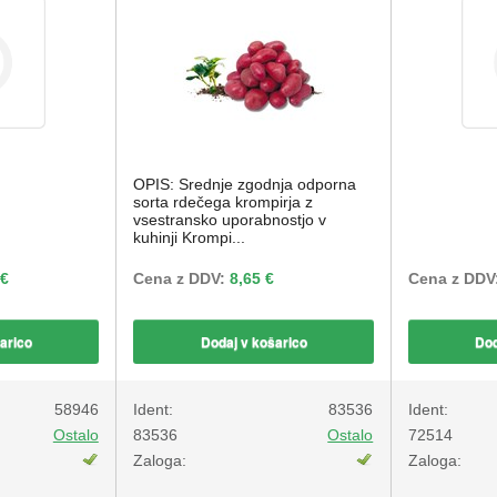
OPIS: Srednje zgodnja odporna
sorta rdečega krompirja z
vsestransko uporabnostjo v
kuhinji Krompi...
 €
Cena z DDV:
8,65 €
Cena z DDV
arico
Dodaj v košarico
Dod
58946
Ident:
83536
Ident:
Ostalo
83536
Ostalo
72514
Zaloga:
Zaloga: