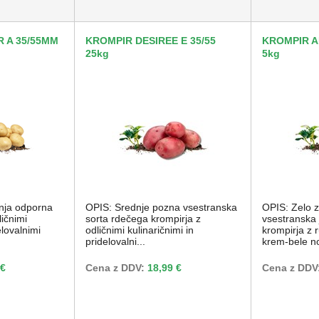
 A 35/55MM
KROMPIR DESIREE E 35/55
KROMPIR A
25kg
5kg
nja odporna
OPIS: Srednje pozna vsestranska
OPIS: Zelo z
ličnimi
sorta rdečega krompirja z
vsestranska 
elovalnimi
odličnimi kulinaričnimi in
krompirja z 
pridelovalni...
krem-bele no
 €
Cena z DDV:
18,99 €
Cena z DDV