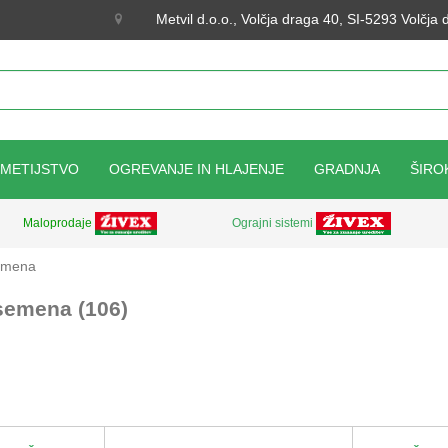
Metvil d.o.o., Volčja draga 40, SI-5293 Volčja
KMETIJSTVO
OGREVANJE IN HLAJENJE
GRADNJA
ŠIRO
Ograjni sistemi
Maloprodaje
semena
 semena (106)