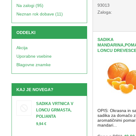
93013
Na zalogi (95)
Zaloga:
Neznan rok dobave (11)
ODDELKI
SADIKA
MANDARINA,POM
Akcija
LONCU DREVESC
Uporabne vsebine
Blagovne znamke
KAJ JE NOVEGA?
SADIKA VRTNICA V
LONCU GRMASTA,
OPIS: Okrasna in sa
sadika za domačo z
POLIANTA
aromatičnimi pomar
9,94 €
mandari...