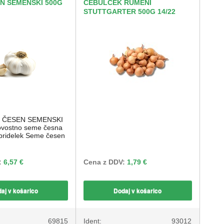
N SEMENSKI 500G
ČEBULČEK RUMENI
STUTTGARTER 500G 14/22
E ČESEN SEMENSKI
ovostno seme česna
 pridelek Seme česen
:
6,57 €
Cena z DDV:
1,79 €
aj v košarico
Dodaj v košarico
69815
Ident:
93012