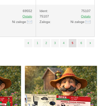
69552
Ident:
75107
Ostalo
75107
Ostalo
Ni zaloge
Zaloga:
Ni zaloge
1
2
3
4
5
6