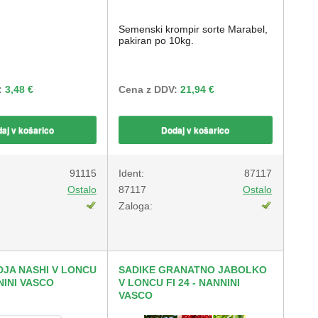
Semenski krompir sorte Marabel,
pakiran po 10kg.
:
3,48 €
Cena z DDV:
21,94 €
aj v košarico
Dodaj v košarico
91115
Ident:
87117
Ostalo
87117
Ostalo
Zaloga:
DJA NASHI V LONCU
SADIKE GRANATNO JABOLKO
NNINI VASCO
V LONCU FI 24 - NANNINI
VASCO