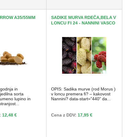
RROW A35/55MM
SADIKE MURVA RDEČA,BELA V
LONCU FI 24 - NANNINI VASCO
godnja in
OPIS: Sadika murve (rod Morus )
jedilna sorta
v loncu premera fi? – kakovost
rumeno lupino in
Nannini? data-start="440" da...
tranjost...
:
12,48 €
Cena z DDV:
17,95 €