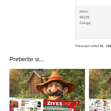
Ident:
86226
Zaloga:
Prikazujem artikle
81
-
10
Preberite si...