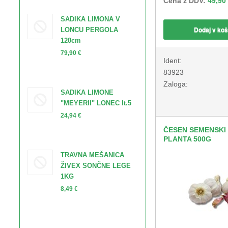
Cena z DDV:
49,90
SADIKA LIMONA V
Dodaj v koš
LONCU PERGOLA
120cm
79,90 €
Ident:
83923
Zaloga:
SADIKA LIMONE
"MEYERII" LONEC lt.5
24,94 €
ČESEN SEMENSKI
PLANTA 500G
TRAVNA MEŠANICA
ŽIVEX SONČNE LEGE
1KG
8,49 €