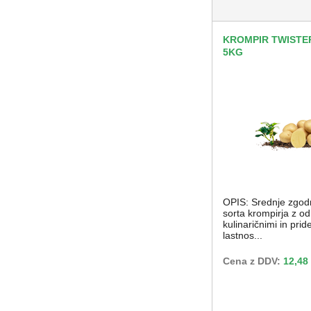
KROMPIR TWISTER
5KG
OPIS: Srednje zgod
sorta krompirja z od
kulinaričnimi in prid
lastnos...
Cena z DDV:
12,48