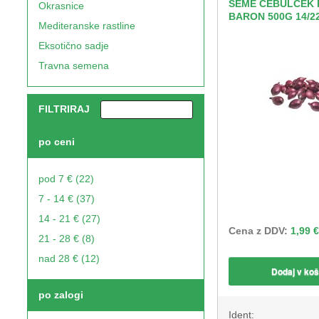
SEME ČEBULČEK 
Okrasnice
BARON 500G 14/2
Mediteranske rastline
Eksotično sadje
Travna semena
FILTRIRAJ
po ceni
pod 7 € (22)
7 - 14 € (37)
14 - 21 € (27)
Cena z DDV:
1,99 €
21 - 28 € (8)
nad 28 € (12)
Dodaj v koš
po zalogi
Ident: