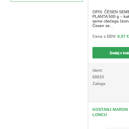
OPIS: ČESEN SEM
PLANTA 500 g – ka
seme rdečega česna
Česen se...
Cena z DDV:
6,57 €
Dodaj v koš
Ident:
68833
Zaloga:
KOSTANJ MARON 
LONCU