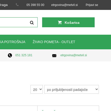
 draga
05 398 55 00
etrgovina@metvil.si
Prijavi se
Košarica
KA POTROŠNJA
ŽIVKO POMETA - OUTLET
etrgovina@metvil.si
051 325 181