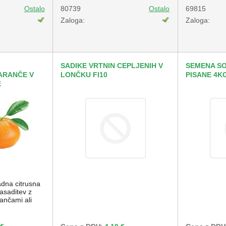
Ostalo
80739
Ostalo
69815
Zaloga:
Zaloga:
SADIKE VRTNIN CEPLJENIH V
SEMENA SO
ARANČE V
LONČKU FI10
PISANE 4K
E
dna citrusna
asaditev z
ančami ali